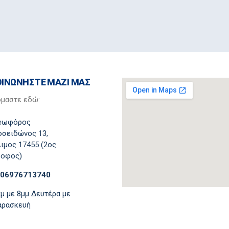
ΟΙΝΩΝΗΣΤΕ ΜΑΖΙ ΜΑΣ
όμαστε εδώ:
εωφόρος
σειδώνος 13,
ιμος 17455 (2ος
ροφος)
306976713740
μ με 8μμ Δευτέρα με
αρασκευή