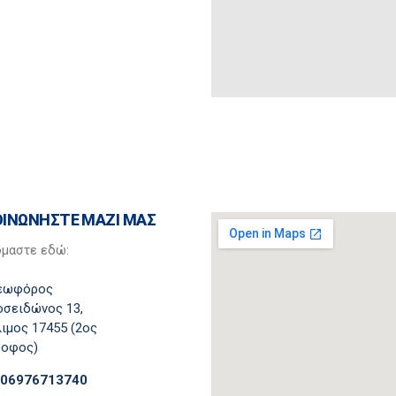
ΟΙΝΩΝΗΣΤΕ ΜΑΖΙ ΜΑΣ
όμαστε εδώ:
εωφόρος
σειδώνος 13,
ιμος 17455 (2ος
ροφος)
306976713740